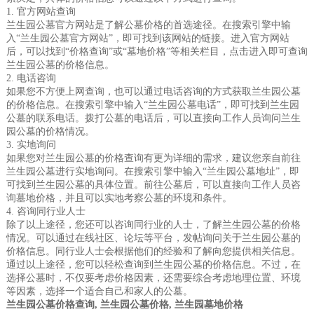
1. 官方网站查询
兰生园公墓官方网站是了解公墓价格的首选途径。在搜索引擎中输
入“兰生园公墓官方网站”，即可找到该网站的链接。进入官方网站
后，可以找到“价格查询”或“墓地价格”等相关栏目，点击进入即可查询
兰生园公墓的价格信息。
2. 电话咨询
如果您不方便上网查询，也可以通过电话咨询的方式获取兰生园公墓
的价格信息。在搜索引擎中输入“兰生园公墓电话”，即可找到兰生园
公墓的联系电话。拨打公墓的电话后，可以直接向工作人员询问兰生
园公墓的价格情况。
3. 实地询问
如果您对兰生园公墓的价格查询有更为详细的需求，建议您亲自前往
兰生园公墓进行实地询问。在搜索引擎中输入“兰生园公墓地址”，即
可找到兰生园公墓的具体位置。前往公墓后，可以直接向工作人员咨
询墓地价格，并且可以实地考察公墓的环境和条件。
4. 咨询同行业人士
除了以上途径，您还可以咨询同行业的人士，了解兰生园公墓的价格
情况。可以通过在线社区、论坛等平台，发帖询问关于兰生园公墓的
价格信息。同行业人士会根据他们的经验和了解向您提供相关信息。
通过以上途径，您可以轻松查询到兰生园公墓的价格信息。不过，在
选择公墓时，不仅要考虑价格因素，还需要综合考虑地理位置、环境
等因素，选择一个适合自己和家人的公墓。
兰生园公墓价格查询, 兰生园公墓价格, 兰生园墓地价格