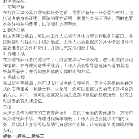
的详细流程。
1. 前期准备
在前往天津公墓办理丧葬服务之前，需要准备好一些必要的材料，包
括逝者的身份证明、医院的死亡证明、家属的身份证明等。同时也要
准备好相关的费用，以便顺利办理手续。
2. 到达公墓
到达天津公墓后，可以向工作人员咨询具体办理丧葬服务的窗口，并
按照指引前往办理手续的地点。工作人员会根据您的具体情况指导您
需要准备的文件和费用，并协助您完成相应手续。
3. 办理手续
在办理丧葬服务的过程中，可能需要填写一些表格，进行相关的登记
和缴费。在办理完这些手续后，工作人员会指导您选择合适的墓地、
祭奠用品等，并告知您具体的安葬时间和方式。
4. 完成安葬
完成所有手续后，您可以安排逝者的安葬事宜。天津公墓提供各种形
式的安葬服务，包括土葬、火化等，您可以根据自己的需求选择合适
的方式。同时，也可以根据家属的意愿选择相应的祭奠活动，以表达
对逝者的哀思和追忆。
总结
天津公墓作为城市的主要丧葬场所，提供了全面的丧葬服务，方便市
民办理丧葬手续。办理过程简单顺畅，工作人员也会提供周到的服
务。希望以上介绍可以帮助到有需求的市民，让丧葬事宜更加顺利和
安心。
标签一
,
标签二
,
标签三