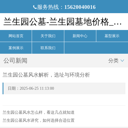
服务热线：
15620040016

兰生园公墓-兰生园墓地价格_电话-兰生园公墓官网
网站首页
关于我们
新闻中心
墓型展示
案例展示
联系我们
公司新闻
分类

兰生园公墓风水解析，选址与环境分析
日期：2025-06-25 11:13:00
兰生园公墓风水怎么样，看这几点就知道
兰生园公墓风水讲究，如何选择合适位置