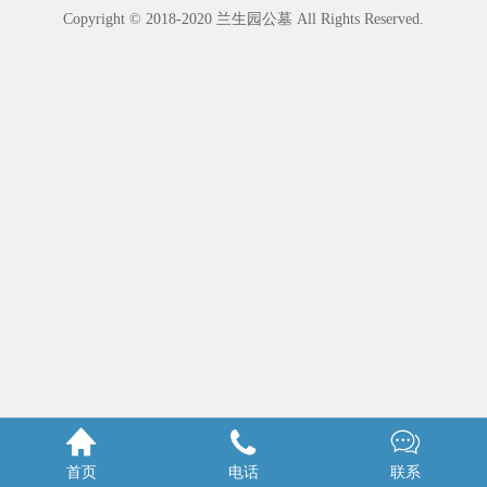
Copyright © 2018-2020 兰生园公墓 All Rights Reserved.



首页
电话
联系