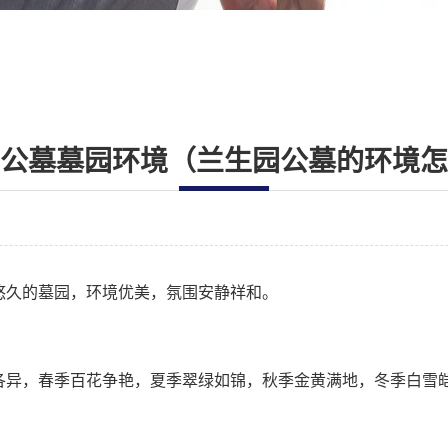
公墓墓园环境（兰生园公墓的环境怎
悠久的墓园，环境优美，氛围安静祥和。
各异，春季百花争艳，夏季翠绿如锦，秋季金黄满地，冬季白雪