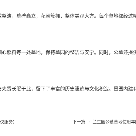
敞整洁，墓碑矗立，花圈簇拥，整体美观大方。每个墓地都经过
细心照料每一处墓地，保持墓园的整洁与安宁。同时，公墓还提
与先贤长眠于此，留下了丰富的历史遗迹与文化积淀。墓园内建
殡仪服务）
下一篇 : 兰生园公墓墓地使用