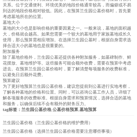
关系。位于交通便利、环境优美的地段价格通常较高，而偏僻或不易
到达的地段价格相对较低。因此，在预算兰生园公墓价格时，首先要
考虑墓地所在的位置。
墓地大小
墓地的大小也是影响价格的重要因素之一。一般来说，墓地的面积越
大，价格就会越高。如果您需要一个较大的墓地用于家族墓地或长久
使用，那么预算需相应增加。在选择兰生园公墓时，根据自身需求选
择合适大小的墓地也是很重要的。
附加服务
除了墓地价格外，兰生园公墓还提供各种附加服务，如墓碑制作、鲜
花摆放、墓地维护等。这些服务可能会额外收费，需要在预算中考虑
进去。在预算兰生园公墓价格时，要了解清楚每项服务的收费标准，
以避免日后额外花费。
预算建议
为了更好地预算兰生园公墓价格，建议您提前到公墓进行实地考察，
了解各种墓地的价格和位置。同时，可以咨询公墓工作人员，详细了
解各项服务的收费标准。根据自身需求和预算情况，选择合适的墓地
和服务，以确保后续不会有额外的财务压力。
tag标签：
兰生园公墓价格
,
公墓价格预算
,
墓地预算
兰生园公墓价格（兰生园公墓价格的维护费用）
兰生园公墓价格（选择兰生园公墓价格需要注意哪些事项）