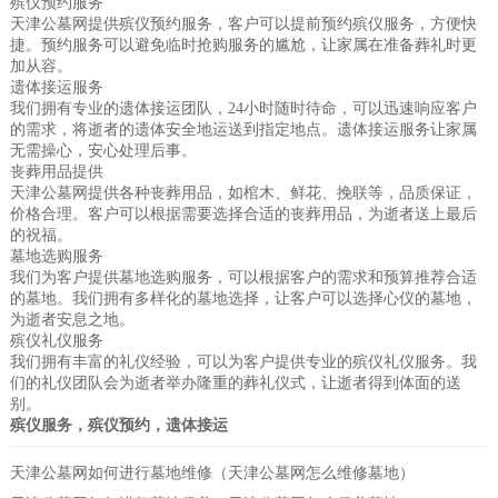
殡仪预约服务
天津公墓网提供殡仪预约服务，客户可以提前预约殡仪服务，方便快
捷。预约服务可以避免临时抢购服务的尴尬，让家属在准备葬礼时更
加从容。
遗体接运服务
我们拥有专业的遗体接运团队，24小时随时待命，可以迅速响应客户
的需求，将逝者的遗体安全地运送到指定地点。遗体接运服务让家属
无需操心，安心处理后事。
丧葬用品提供
天津公墓网提供各种丧葬用品，如棺木、鲜花、挽联等，品质保证，
价格合理。客户可以根据需要选择合适的丧葬用品，为逝者送上最后
的祝福。
墓地选购服务
我们为客户提供墓地选购服务，可以根据客户的需求和预算推荐合适
的墓地。我们拥有多样化的墓地选择，让客户可以选择心仪的墓地，
为逝者安息之地。
殡仪礼仪服务
我们拥有丰富的礼仪经验，可以为客户提供专业的殡仪礼仪服务。我
们的礼仪团队会为逝者举办隆重的葬礼仪式，让逝者得到体面的送
别。
殡仪服务，殡仪预约，遗体接运
天津公墓网如何进行墓地维修（天津公墓网怎么维修墓地）