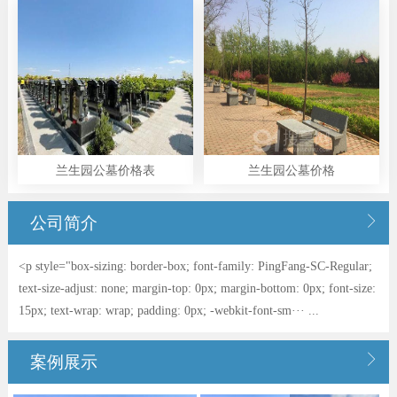
兰生园公墓价格表
兰生园公墓价格

公司简介
<p style="box-sizing: border-box; font-family: PingFang-SC-Regular;
text-size-adjust: none; margin-top: 0px; margin-bottom: 0px; font-size:
15px; text-wrap: wrap; padding: 0px; -webkit-font-sm··· ...

案例展示